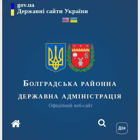
Перейти
gov.ua
Державні сайти України
до
вмісту
Болградська районна
державна адміністрація
Офіційний веб-сайт