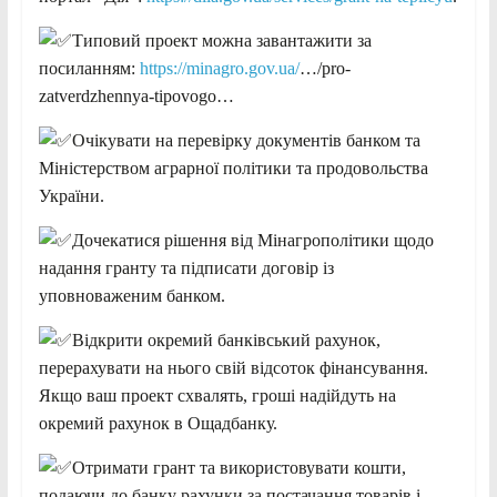
Типовий проект можна завантажити за
посиланням:
https://minagro.gov.ua/
…/pro-
zatverdzhennya-tipovogo…
Очікувати на перевірку документів банком та
Міністерством аграрної політики та продовольства
України.
Дочекатися рішення від Мінагрополітики щодо
надання гранту та підписати договір із
уповноваженим банком.
Відкрити окремий банківський рахунок,
перерахувати на нього свій відсоток фінансування.
Якщо ваш проект схвалять, гроші надійдуть на
окремий рахунок в Ощадбанку.
Отримати грант та використовувати кошти,
подаючи до банку рахунки за постачання товарів і