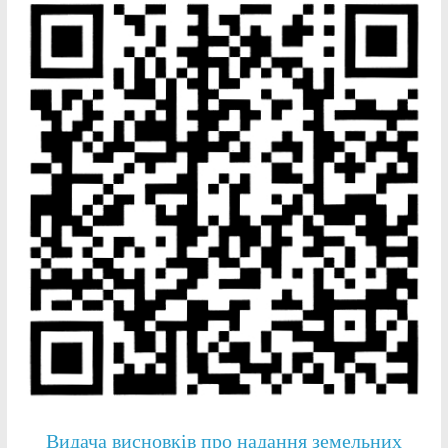
Видача висновків про надання земельних