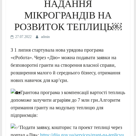
НАДАННЯ
МІКРОГРАНДІВ НА
РОЗВИТОК ТЕПЛИЦЬ￼
27.07.2022
admin
З 1 липня стартувала нова урядова програма
«єРобота». Через «Дію» можна подавати заявки на
безповоротні гранти на створення власної справи,
розширення малого й середнього бізнесу, отримання
нових навичок для кар’єри.
Грантова програма з компенсації вартості теплиць
допоможе залучити аграріям до 7 млн грн.Алгоритм
отримання гранту на модульну теплицю для
підприємців:
Подати заявку, кошторис та проект теплиці через
портал «Дія»:
https://diia.gov.ua/services/grant-na-teplicyu
.