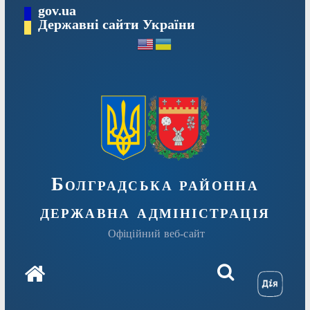
Перейти
gov.ua
Державні сайти України
до
вмісту
Болградська районна
державна адміністрація
Офіційний веб-сайт