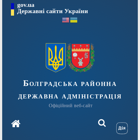
Перейти
gov.ua
Державні сайти України
до
вмісту
Болградська районна
державна адміністрація
Офіційний веб-сайт