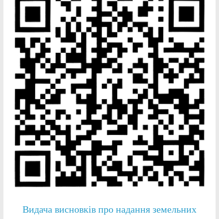
Видача висновків про надання земельних