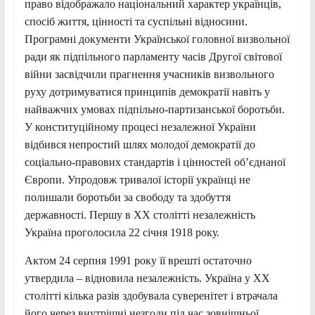
право відображало національний характер українців,
спосіб життя, цінності та суспільні відносини.
Програмні документи Української головної визвольної
ради як підпільного парламенту часів Другої світової
війни засвідчили прагнення учасників визвольного
руху дотримуватися принципів демократії навіть у
найважчих умовах підпільно-партизанської боротьби.
У конституційному процесі незалежної України
відбився непростий шлях молодої демократії до
соціально-правових стандартів і цінностей об’єднаної
Європи. Упродовж тривалої історії українці не
полишали боротьби за свободу та здобуття
державності. Першу в ХХ столітті незалежність
Україна проголосила 22 січня 1918 року.
Актом 24 серпня 1991 року її врешті остаточно
утвердила – відновила незалежність. Україна у ХХ
столітті кілька разів здобувала суверенітет і втрачала
його через внутрішні незгоди під час зовнішньої