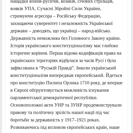
нащадки воїнів-русичів, козаків, січових стрільців,
вояків УПА. Сучасні Збройні Сили України,
стримуючи агресора – Російську Федерацію,
захищаючи суверенітет і незалежність Української
держави – доводять, що українці – народ-військо.
Державність неможлива без Головного Закону країни.
Історія українського конституціоналізму має глибоке
історичне коріння. Перша відома кодифікація права на
українських територіях відбулася за часів Русі і була
зафіксована в “Руській Правді”. Інколи український
конституціоналізм випереджав європейський. Йдеться
про конституцію Пилипа Орлика 1710 року, де вперше
в Європі обґрунтовується можливість існування
парламентської демократичної республіки.
Основоположні акти УНР та ЗУНР продемонстрували
правову та політичну зрілість нашої нації під час
боротьби за державність у 1917–1921 роках.
Розвиваючись під впливом європейських країн, наше