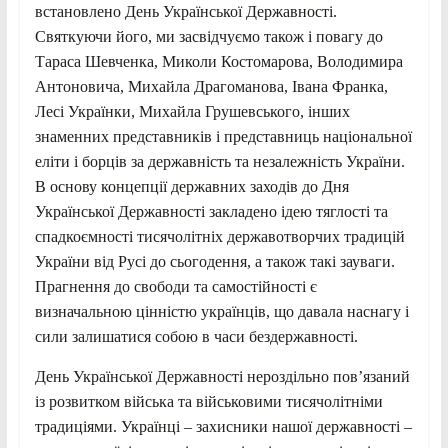
встановлено День Української Державності.
Святкуючи його, ми засвідчуємо також і повагу до
Тараса Шевченка, Миколи Костомарова, Володимира
Антоновича, Михайла Драгоманова, Івана Франка,
Лесі Українки, Михайла Грушевського, інших
знаменних представників і представниць національної
еліти і борців за державність та незалежність України.
В основу концепції державних заходів до Дня
Української Державності закладено ідею тяглості та
спадкоємності тисячолітніх державотворчих традицій
України від Русі до сьогодення, а також такі зауваги.
Прагнення до свободи та самостійності є
визначальною цінністю українців, що давала наснагу і
сили залишатися собою в часи бездержавності.
День Української Державності нероздільно пов’язаний
із розвитком війська та військовими тисячолітніми
традиціями. Українці – захисники нашої державності –