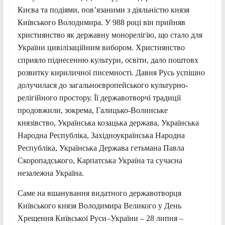
Києва та подіями, пов’язаними з діяльністю князя
Київського Володимира. У 988 році він прийняв
християнство як державну монорелігію, що стало для
України цивілізаційним вибором. Християнство
сприяло піднесенню культури, освіти, дало поштовх
розвитку кириличної писемності. Давня Русь успішно
долучилася до загальноєвропейського культурно-
релігійного простору. Її державотворчі традиції
продовжили, зокрема, Галицько-Волинське
князівство, Українська козацька держава, Українська
Народна Республіка, Західноукраїнська Народна
Республіка, Українська Держава гетьмана Павла
Скоропадського, Карпатська Україна та сучасна
незалежна Україна.
Саме на вшанування видатного державотворця
Київського князя Володимира Великого у День
Хрещення Київської Руси–України – 28 липня –