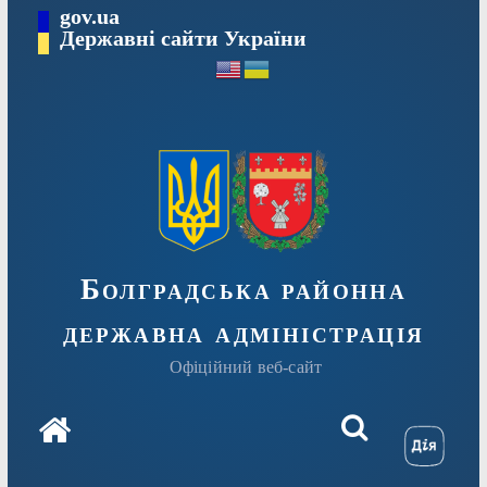
Перейти
gov.ua
Державні сайти України
до
вмісту
Болградська районна
державна адміністрація
Офіційний веб-сайт