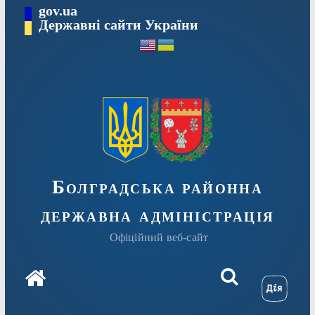
Перейти
gov.ua
Державні сайти України
до
вмісту
Болградська районна
державна адміністрація
Офіційний веб-сайт