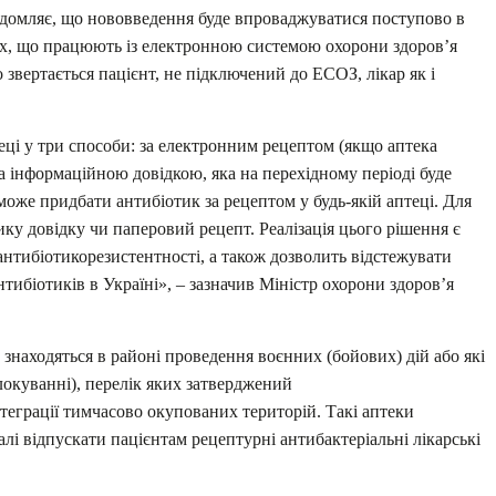
відомляє, що нововведення буде впроваджуватися поступово в
ах, що працюють із електронною системою охорони здоровʼя
 звертається пацієнт, не підключений до ЕСОЗ, лікар як і
ці у три способи: за електронним рецептом (якщо аптека
 інформаційною довідкою, яка на перехідному періоді буде
може придбати антибіотик за рецептом у будь-якій аптеці. Для
ку довідку чи паперовий рецепт. Реалізація цього рішення є
 антибіотикорезистентності, а також дозволить відстежувати
тибіотиків в Україні», – зазначив Міністр охорони здоров’я
 знаходяться в районі проведення воєнних (бойових) дій або які
локуванні), перелік яких затверджений
теграції тимчасово окупованих територій. Такі аптеки
алі відпускати пацієнтам рецептурні антибактеріальні лікарські