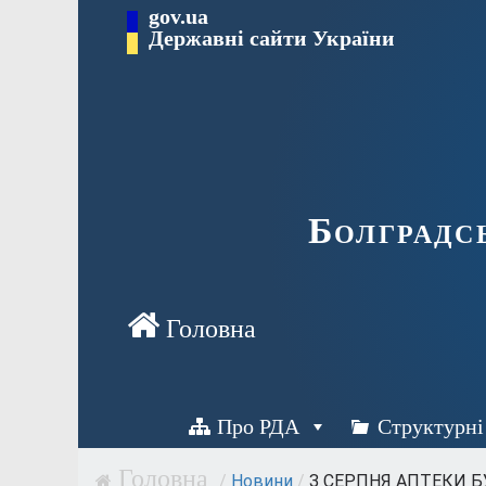
Перейти
gov.ua
Державні сайти України
до
вмісту
Болградс
Про РДА
Структурні
/
Новини
/
З СЕРПНЯ АПТЕКИ БУ