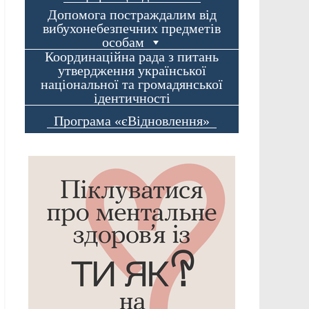
Допомога постраждалим від
вибухонебезпечних предметів
особам
Координаційна рада з питань
утвердження української
національної та громадянської
ідентичності
Програма «єВідновлення»