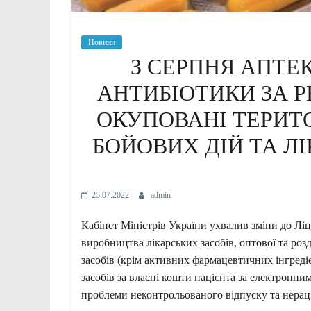
Новини
З СЕРПНЯ АПТЕ
АНТИБІОТИКИ ЗА 
ОКУПОВАНІ ТЕРИТО
БОЙОВИХ ДІЙ ТА Л
25.07.2022
admin
Кабінет Міністрів України ухвалив зміни до Лі
виробництва лікарських засобів, оптової та роз
засобів (крім активних фармацевтичних інгредіє
засобів за власні кошти пацієнта за електронн
проблеми неконтрольованого відпуску та нерац