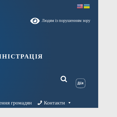
Людям із порушенням зору
ністрація
ення громадян
Контакти