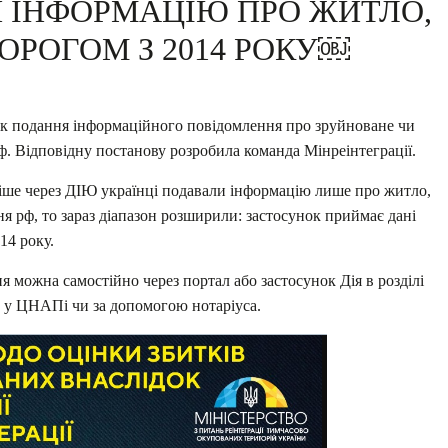
И ІНФОРМАЦІЮ ПРО ЖИТЛО,
ОРОГОМ З 2014 РОКУ￼
ок подання інформаційного повідомлення про зруйноване чи
ф. Відповідну постанову розробила команда Мінреінтеграції.
іше через ДІЮ українці подавали інформацію лише про житло,
 рф, то зараз діапазон розширили: застосунок приймає дані
14 року.
 можна самостійно через портал або застосунок Дія в розділі
у ЦНАПі чи за допомогою нотаріуса.