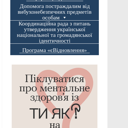
Допомога постраждалим від
вибухонебезпечних предметів
особам
Координаційна рада з питань
утвердження української
національної та громадянської
ідентичності
Програма «єВідновлення»