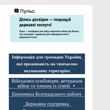
Інформація для громадян України,
які проживають на тимчасово
окупованих територіях
Військовослужбовцям, ветеранам
війни та членам їх сімей
Економіка Болградського району
Державна підтримка