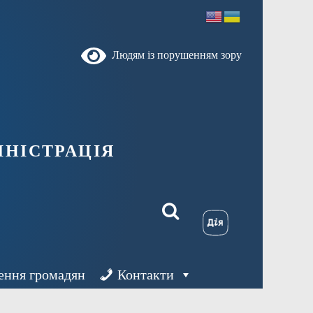
Людям із порушенням зору
ністрація
ення громадян
Контакти