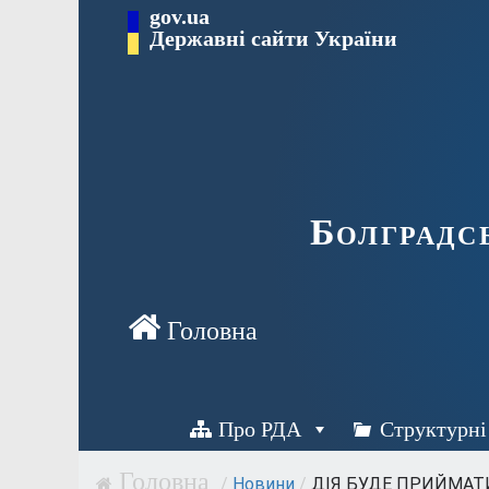
Перейти
gov.ua
Державні сайти України
до
вмісту
Болградс
Про РДА
Структурні
/
Новини
/
ДІЯ БУДЕ ПРИЙМАТИ