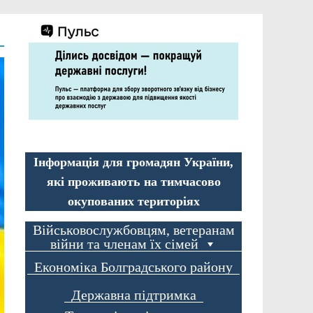
Інформація для громадян України,
які проживають на тимчасово
окупованих територіях
Військовослужбовцям, ветеранам
війни та членам їх сімей
Економіка Болградського району
Державна підтримка