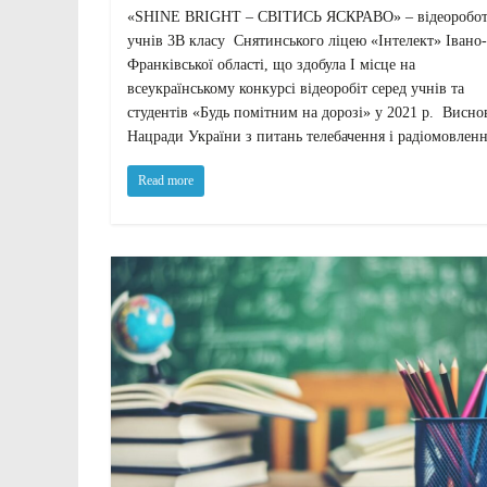
«SHINE BRIGHT – СВІТИСЬ ЯСКРАВО» – відеоробот
учнів 3В класу Снятинського ліцею «Інтелект» Івано-
Франківської області, що здобула І місце на
всеукраїнському конкурсі відеоробіт серед учнів та
студентів «Будь помітним на дорозі» у 2021 р. Висно
Нацради України з питань телебачення і радіомовлен
Read more