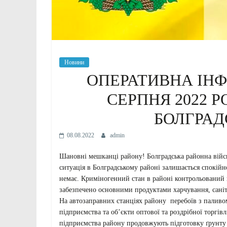
Новини
ОПЕРАТИВНА ІНФ
СЕРПНЯ 2022 Р
БОЛГРАД
08.08.2022
admin
Шановні мешканці району! Болградська районна війсь
ситуація в Болградському районі залишається спокійн
немає. Криміногенний стан в районі контрольований
забезпечено основними продуктами харчування, саніта
На автозаправних станціях району перебоїв з паливом
підприємства та об’єкти оптової та роздрібної торгів
підприємства району продовжують підготовку ґрунту п