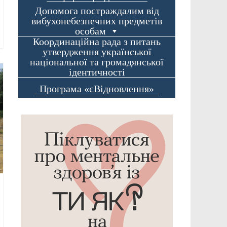
Допомога постраждалим від
вибухонебезпечних предметів
особам
Координаційна рада з питань
утвердження української
національної та громадянської
ідентичності
Програма «єВідновлення»