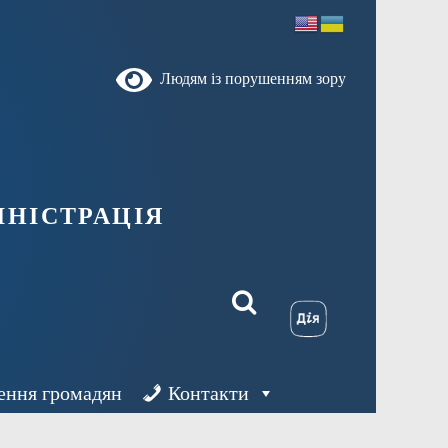
Людям із порушенням зору
ністрація
ення громадян
Контакти