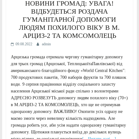
НОВИНИ ГРОМАД: УВАГА!
ВІДБУДЕТЬСЯ РОЗДАЧА
ГУМАНІТАРНОЇ ДОПОМОГИ
ЛЮДЯМ ПОХИЛОГО ВІКУ В М.
АРЦИЗ-2 ТА КОМСОМОЛЕЦЬ
09.08.2022
admin
Арцизька громада отримала чергову гуманітарну допомогу
для трьох громад (Арцизької, ТеплицькоїтаПавлівської) від
американського благодійного фонду «World Central Kitchen”:
700 продуктових пакетів, 700 наборів фруктів та 700 пляшок
води. 9 серпня працівники відділу соціального захисту
населення Арцизької міської ради спільно з волонтерами
АДРЕСНО РОЗВЕЗУТЬ допомогу людям похилого віку (70+)
в М.АРЦИЗ-2 ТА КОМСОМОЛЕЦЬ, хто ще не отримував
одноразову допомогу. ВАЖЛИВО! Охопити усіх одразу не
маємо змоги через невелику кількість надходжень. Але
громада робить усе, аби усім надати одноразову гуманітарну
допомогу. Щотижня планується виїзд до декількох вулиць
міста підряд, де соціальні працівники
[…Читати далі…]