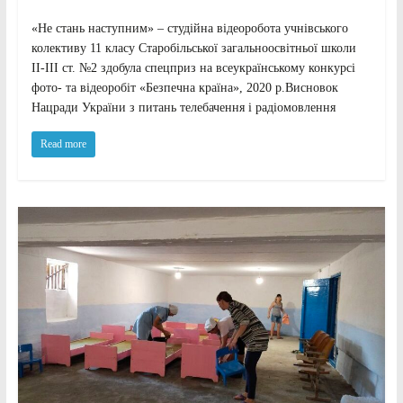
«Не стань наступним» – студійна відеоробота учнівського
колективу 11 класу Старобільської загальноосвітньої школи
ІІ-ІІІ ст. №2 здобула спецприз на всеукраїнському конкурсі
фото- та відеоробіт «Безпечна країна», 2020 р.Висновок
Нацради України з питань телебачення і радіомовлення
Read more