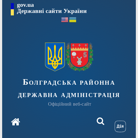
Перейти
gov.ua
Державні сайти України
до
вмісту
Болградська районна
державна адміністрація
Офіційний веб-сайт