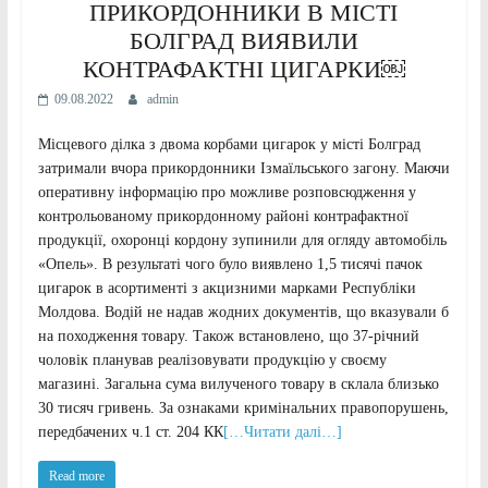
ПРИКОРДОННИКИ В МІСТІ
БОЛГРАД ВИЯВИЛИ
КОНТРАФАКТНІ ЦИГАРКИ￼
09.08.2022
admin
Місцевого ділка з двома корбами цигарок у місті Болград
затримали вчора прикордонники Ізмаїльського загону. Маючи
оперативну інформацію про можливе розповсюдження у
контрольованому прикордонному районі контрафактної
продукції, охоронці кордону зупинили для огляду автомобіль
«Опель». В результаті чого було виявлено 1,5 тисячі пачок
цигарок в асортименті з акцизними марками Республіки
Молдова. Водій не надав жодних документів, що вказували б
на походження товару. Також встановлено, що 37-річний
чоловік планував реалізовувати продукцію у своєму
магазині. Загальна сума вилученого товару в склала близько
30 тисяч гривень. За ознаками кримінальних правопорушень,
передбачених ч.1 ст. 204 КК
[…Читати далі…]
Read more