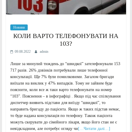
Новини
КОЛИ ВАРТО ТЕЛЕФОНУВАТИ НА
103?
09.08.2022
admin
Лише за минулий тиждень до “швидкої” зателефонували 153
717 разів. 26% дзвінків потребували лише телефонної
консультації. Ще 7% були помилковими. Загалом бригади
виїхали на виклик у 47% випадків. Тому не зайвим буде
пояснити, коли все ж таки варто телефонувати на номер
“103”. Пояснення – в інфографіці . Якщо під час спілкування
диспетчер виявить підстави для виїзду “швидкої”, то
направить бригаду до пацієнта. Якщо ж таких підстав немає,
то буде надана консультація по телефону. Також пацієнта
можуть скерувати до сімейного лікаря, якщо його стан не є
невідкладним, але потребує огляду чи
[…Читати далі…]