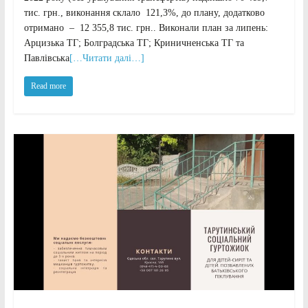
тис. грн., виконання склало 121,3%, до плану, додатково
отримано – 12 355,8 тис. грн.. Виконали план за липень:
Арцизька ТГ; Болградська ТГ; Криничненська ТГ та
Павлівська
[…Читати далі…]
Read more