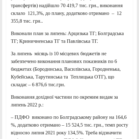
трансфертів) надійшло 70 419,7 тис. грн., виконання
склало 121,3%, до плану, додатково отримано – 12
355,8 тис. грн..
Виконали план за липень: Арцизька ТГ; Болградська
ТГ; Криничненська ТГ та Павлівська ТГ.
За липень місяць із 10 місцевих бюджетів не
забезпечено виконання планових показників по 6
бюджетах (Бородинська, Василівська, Городненька,
Кубейська, Тарутинська та Теплицька ОТГ), що
складає – 6 876,6 тис.грн.
Виконання дохідної частини по окремим видам за
липень 2022 р.:
– ПДФО виконано по Болградському району на 164,6
%, додатково отримано – 15 524,5 тис. грн., темп росту
відносно липня 2021 року 134,5%. Треба відзначити