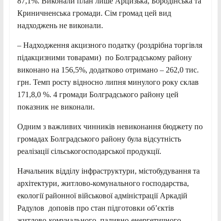
87,1%. Виконали план лише Арцизька, Бородінська та
Криничненська громади. Сім громад цей вид
надходжень не виконали.
– Надходження акцизного податку (роздрібна торгівля
підакцизними товарами) по Болградському району
виконано на 156,5%, додатково отримано – 262,0 тис.
грн. Темп росту відносно липня минулого року склав
171,8,0 %. 4 громади Болградського району цей
показник не виконали.
Одним з важливих чинників невиконання бюджету по
громадах Болградського району була відсутність
реалізації сільськогосподарської продукції.
Начальник відділу інфраструктури, містобудування та
архітектури, житлово-комунального господарства,
екології районної військової адміністрації Аркадій
Радулов доповів про стан підготовки об’єктів
житлово-комунального, паливно-енергетичного