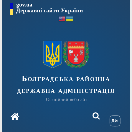
Перейти
gov.ua
Державні сайти України
до
вмісту
Болградська районна
державна адміністрація
Офіційний веб-сайт