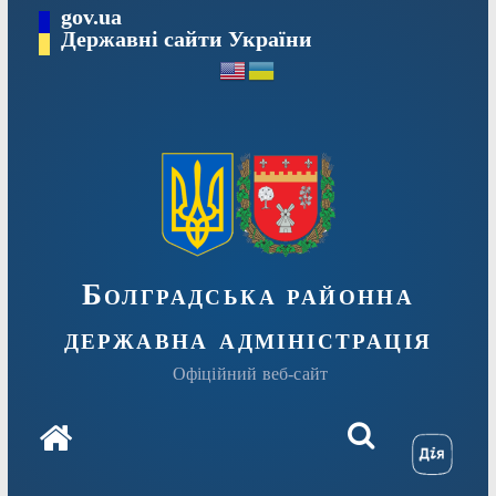
Перейти
gov.ua
Державні сайти України
до
вмісту
Болградська районна
державна адміністрація
Офіційний веб-сайт