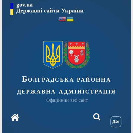
Перейти
gov.ua
Державні сайти України
до
вмісту
Болградська районна
державна адміністрація
Офіційний веб-сайт