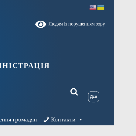
Людям із порушенням зору
ністрація
ення громадян
Контакти