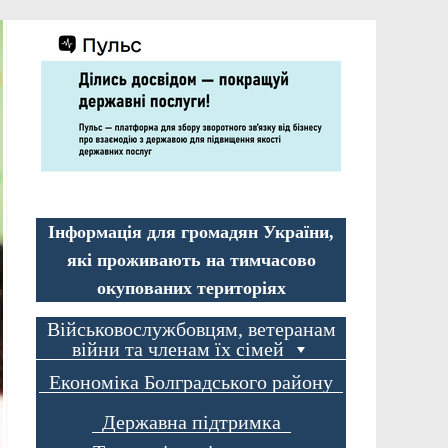
Інформація для громадян України,
які проживають на тимчасово
окупованих територіях
Військовослужбовцям, ветеранам
війни та членам їх сімей
Економіка Болградського району
Державна підтримка