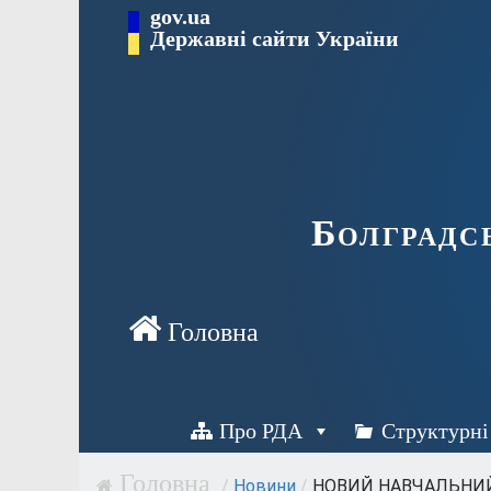
Перейти
gov.ua
Державні сайти України
до
вмісту
Болградс
Про РДА
Структурні
/
Новини
/
НОВИЙ НАВЧАЛЬНИЙ Р