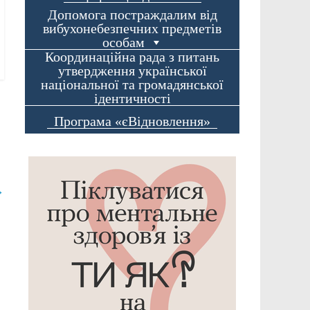
Допомога постраждалим від
вибухонебезпечних предметів
особам
Координаційна рада з питань
утвердження української
національної та громадянської
ідентичності
Програма «єВідновлення»
→