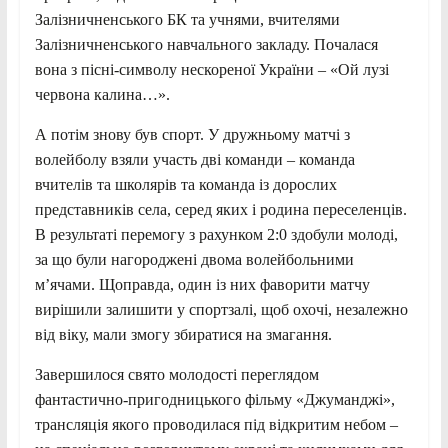
Залізничненського БК та учнями, вчителями
Залізничненського навчального закладу. Почалася
вона з пісні-символу нескореної України – «Ой лузі
червона калина…».
А потім знову був спорт. У дружньому матчі з
волейболу взяли участь дві команди – команда
вчителів та школярів та команда із дорослих
представників села, серед яких і родина переселенців.
В результаті перемогу з рахунком 2:0 здобули молоді,
за що були нагороджені двома волейбольними
м’ячами. Щоправда, один із них фаворити матчу
вирішили залишити у спортзалі, щоб охочі, незалежно
від віку, мали змогу збиратися на змагання.
Завершилося свято молодості переглядом
фантастично-пригодницького фільму «Джуманджі»,
трансляція якого проводилася під відкритим небом –