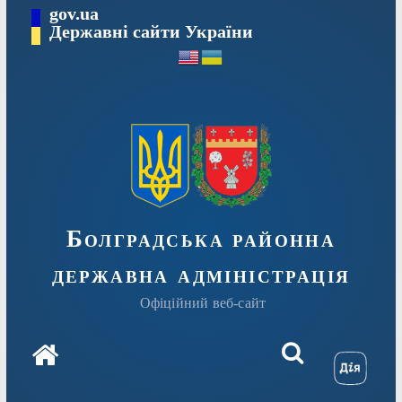
Перейти
gov.ua
Державні сайти України
до
вмісту
Болградська районна
державна адміністрація
Офіційний веб-сайт