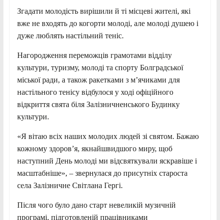
Згадати молодість вирішили й ті місцеві жителі, які
вже не входять до когорти молоді, але молоді душею і
дуже люблять настільний теніс.
Нагородження переможців грамотами відділу
культури, туризму, молоді та спорту Болградської
міської ради, а також ракетками з м’ячиками для
настільного тенісу відбулося у ході офіційного
відкриття свята біля Залізничненського Будинку
культури.
«Я вітаю всіх наших молодих людей зі святом. Бажаю
кожному здоров’я, якнайшвидшого миру, щоб
наступний День молоді ми відсвяткували яскравіше і
масштабніше», – звернулася до присутніх староста
села Залізничне Світлана Гергі.
Після чого було дано старт невеликій музичній
програмі, підготовленій працівниками