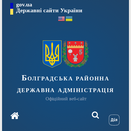
Перейти
gov.ua
Державні сайти України
до
вмісту
Болградська районна
державна адміністрація
Офіційний веб-сайт