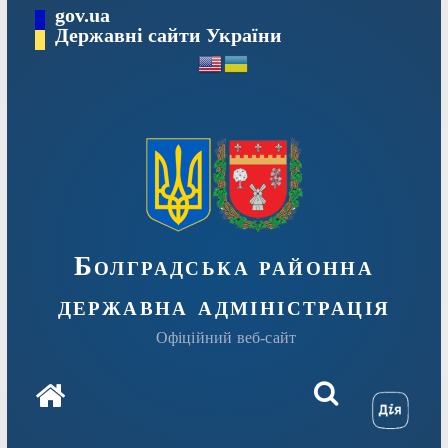
Перейти
gov.ua
Державні сайти України
до
вмісту
Болградська районна
державна адміністрація
Офіційний веб-сайт