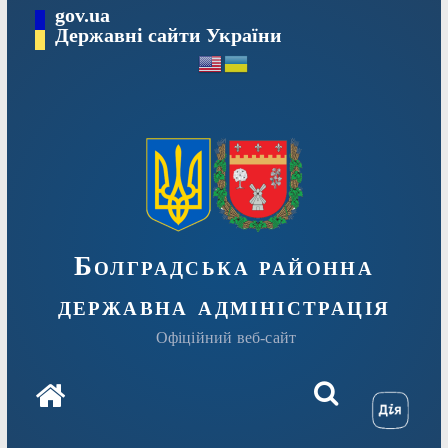
Перейти
gov.ua
Державні сайти України
до
вмісту
Болградська районна
державна адміністрація
Офіційний веб-сайт