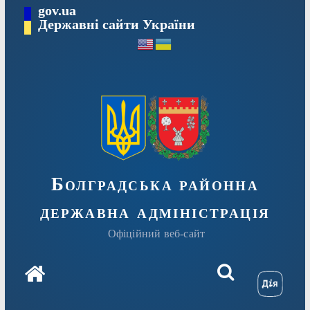
Перейти
gov.ua
Державні сайти України
до
вмісту
Болградська районна
державна адміністрація
Офіційний веб-сайт