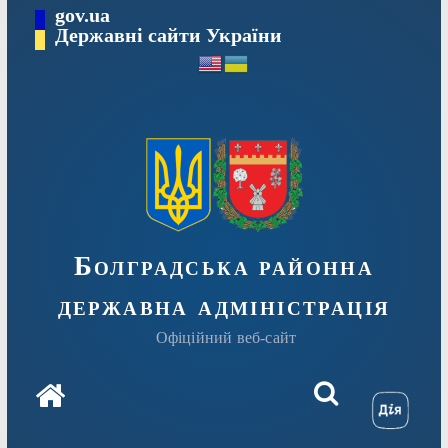
Перейти
gov.ua
Державні сайти України
до
вмісту
Болградська районна
державна адміністрація
Офіційний веб-сайт