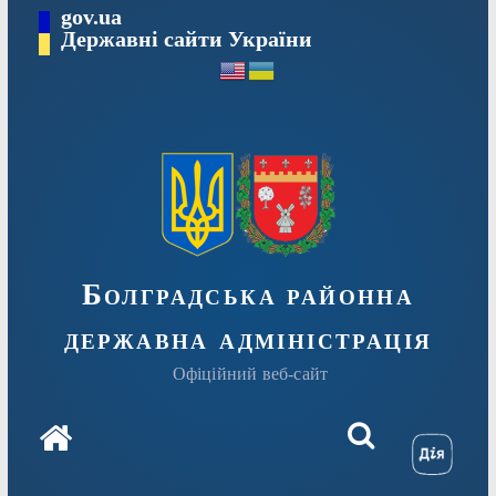
Перейти
gov.ua
Державні сайти України
до
вмісту
Болградська районна
державна адміністрація
Офіційний веб-сайт