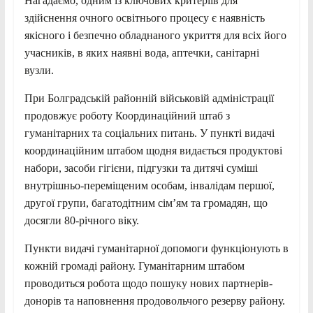
Нагадаємо, одним із ключових критеріїв для
здійснення очного освітнього процесу є наявність
якісного і безпечно обладнаного укриття для всіх його
учасників, в яких наявні вода, аптечки, санітарні
вузли.
При Болградській районній військовій адміністрації
продовжує роботу Координаційний штаб з
гуманітарних та соціальних питань. У пункті видачі
координаційним штабом щодня видається продуктові
набори, засоби гігієни, підгузки та дитячі суміші
внутрішньо-переміщеним особам, інвалідам першої,
другої групи, багатодітним сім’ям та громадян, що
досягли 80-річного віку.
Пункти видачі гуманітарної допомоги функціонують в
кожній громаді району. Гуманітарним штабом
проводиться робота щодо пошуку нових партнерів-
донорів та наповнення продовольчого резерву району.