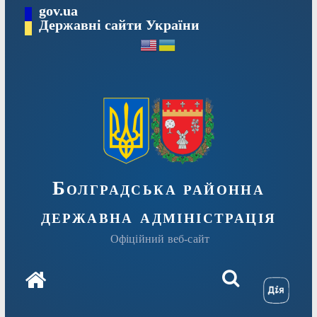
Перейти
gov.ua
Державні сайти України
до
вмісту
Болградська районна
державна адміністрація
Офіційний веб-сайт