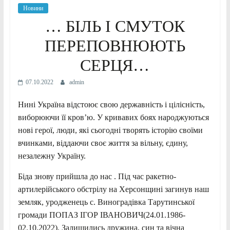
Новини
… БІЛЬ І СМУТОК
ПЕРЕПОВНЮЮТЬ
СЕРЦЯ…
07.10.2022
admin
Нині Україна відстоює свою державність і цілісність,
виборюючи її кров’ю. У кривавих боях народжуються
нові герої, люди, які сьогодні творять історію своїми
вчинками, віддаючи своє життя за вільну, єдину,
незалежну Україну.
Біда знову прийшла до нас . Під час ракетно-
артилерійського обстрілу на Херсонщині загинув наш
земляк, уродженець с. Виноградівка Тарутинської
громади ПОПАЗ ІГОР ІВАНОВИЧ(24.01.1986-
02.10.2022). Залишились дружина, син та вічна