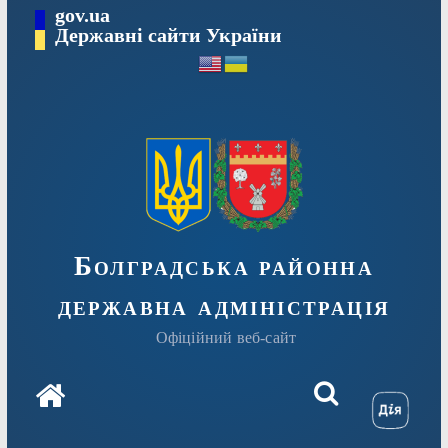
Перейти
gov.ua
Державні сайти України
до
вмісту
Болградська районна
державна адміністрація
Офіційний веб-сайт