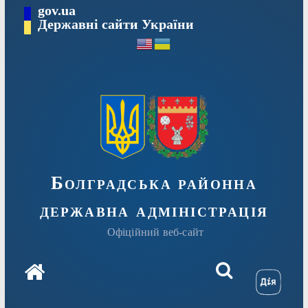
Перейти
gov.ua
Державні сайти України
до
вмісту
Болградська районна
державна адміністрація
Офіційний веб-сайт