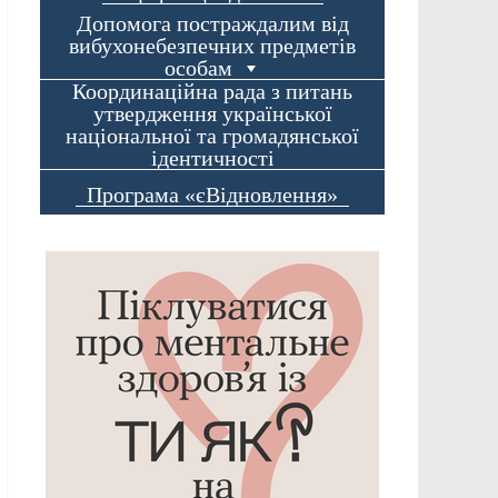
Допомога постраждалим від
вибухонебезпечних предметів
особам
Координаційна рада з питань
утвердження української
національної та громадянської
ідентичності
Програма «єВідновлення»