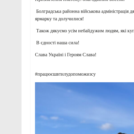
Болградська районна військова адміністрація дя
ярмарку та долучилися!
Також дякуємо усім небайдужим людям, які ку
В єдності наша сила!
Слава Україні і Героям Слава!
#працюєшвтилудопоможизсу