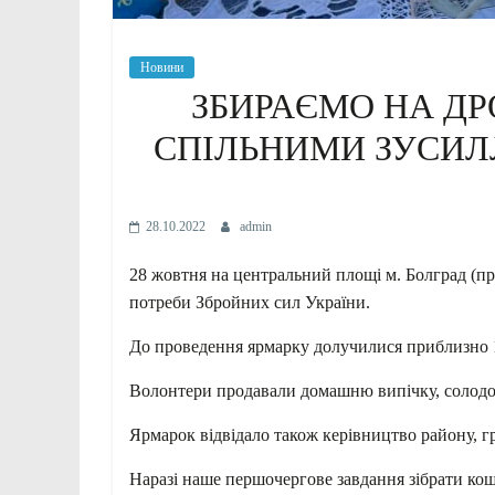
Новини
ЗБИРАЄМО НА ДР
СПІЛЬНИМИ ЗУСИЛЛ
28.10.2022
admin
28 жовтня на центральний площі м. Болград (пр
потреби Збройних сил України.
До проведення ярмарку долучилися приблизно 1
Волонтери продавали домашню випічку, солодощ
Ярмарок відвідало також керівництво району, г
Наразі наше першочергове завдання зібрати кош