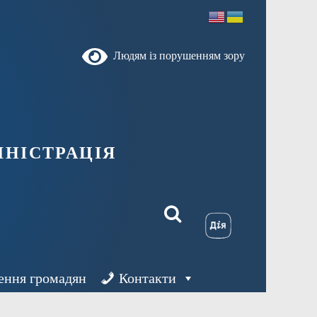
Людям із порушенням зору
ністрація
ення громадян
Контакти