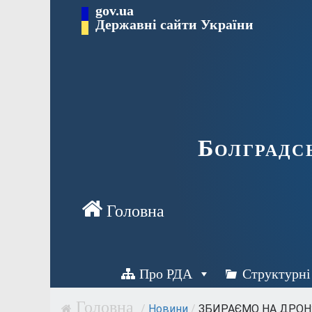
Перейти
gov.ua
Державні сайти України
до
вмісту
Болградс
Про РДА
Структурні
/
Новини
/
ЗБИРАЄМО НА ДРОН: 