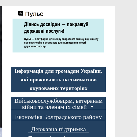
Інформація для громадян України,
які проживають на тимчасово
окупованих територіях
Військовослужбовцям, ветеранам
війни та членам їх сімей
Економіка Болградського району
Державна підтримка