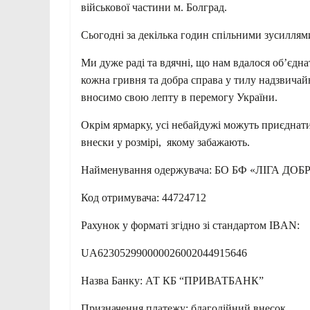
військової частини м. Болград.
Сьогодні за декілька годин спільними зусиллями
Ми дуже раді та вдячні, що нам вдалося об’єдна
кожна гривня та добра справа у тилу надзвичайн
вносимо свою лепту в перемогу України.
Окрім ярмарку, усі небайдужі можуть приєднати
внески у розмірі, якому забажають.
Найменування одержувача: БО БФ «ЛIГА Д
Код отримувача: 44724712
Рахунок у форматі згідно зі стандартом IBAN:
UA623052990000026002044915646
Назва Банку: АТ КБ “ПРИВАТБАНК”
Призначення платежу: благодійний внесок.