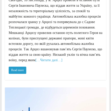
Сьогодні, 18 листопада, у м. Арциз провели в останню путь
Сергія Івановича Паулеска, що віддав життя за Україну, за її
незалежність та територіальну цілісність, за спокій та
майбутнє кожного українця. Автомобільна жалобна процесія
розпочалася зранку у Арцизі та попрямувала до с.Садове
Теплицької громади, де відбудеться церемонія поховання.
Мешканці Арцизу провелив останню путь полеглого Героя на
колінах, були приспущені державні прапори, живі квіти
встеляли дорогу, по якій рухалась автомобільна жалобна
процесія. Так Арциз вшановував пам’ять Сергія Паулеско, що
віддав життя за свою країну. Низький уклін та вічна пам’ять
воїну, перед яким
[…Читати далі…]
Read more