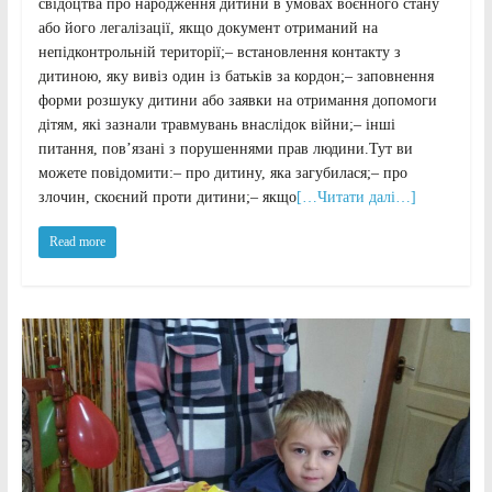
свідоцтва про народження дитини в умовах воєнного стану
або його легалізації, якщо документ отриманий на
непідконтрольній території;– встановлення контакту з
дитиною, яку вивіз один із батьків за кордон;– заповнення
форми розшуку дитини або заявки на отримання допомоги
дітям, які зазнали травмувань внаслідок війни;– інші
питання, пов’язані з порушеннями прав людини.Тут ви
можете повідомити:– про дитину, яка загубилася;– про
злочин, скоєний проти дитини;– якщо
[…Читати далі…]
Read more