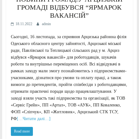
ГРОМАДІ ВІДБУВСЯ “ЯРМАРОК
ВАКАНСІЙ”
18.11.2022
admin
Сьогодні, 16 листопада, за сприяння Арцизька районна філія
Одеського обласного центру зайнятості, Арцизької міської
ради, Павлівської та Теплицької сільських рад у м. Арциз
відбувся «Ярмарок вакансій» для роботодавців, шукачів
роботи та внутрішньо переміщених осіб. Всі відвідувачі в
рамках заходу мали змогу познайомитись з підприємствами-
учасниками, дізнатися про умови та оплату праці, а також
вимоги до претендентів, пройти співбесіди з роботодавцями,
отримати практичні поради щодо працевлаштування. У
зaході взяли участь такі підприємства та організації, як ТОВ
«Сервіс Грейн», ПП «Артал», ТОВ «АУК», ПП Коваленко,
ФОП «Сліпчук», КП «Житловик», Арцизький СТК ТСУ,
РФ
[…Читати далі…]
Read more