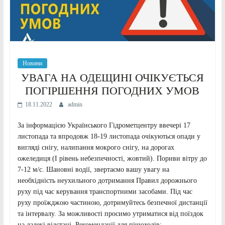
Новини
УВАГА НА ОДЕЩИНІ ОЧІКУЄТЬСЯ
ПОГІРШЕННЯ ПОГОДНИХ УМОВ
18.11.2022
admin
За інформацією Українського Гідрометцентру ввечері 17
листопада та впродовж 18-19 листопада очікуються опади у
вигляді снігу, налипання мокрого снігу, на дорогах
ожеледиця (I рівень небезпечності, жовтий). Пориви вітру до
7-12 м/с. Шановні водії, звертаємо вашу увагу на
необхідність неухильного дотримання Правил дорожнього
руху під час керування транспортними засобами. Під час
руху проїжджою частиною, дотримуйтесь безпечної дистанції
та інтервалу. За можливості просимо утриматися від поїздок
на далекі відстані. Рекомендації для пішоходів: