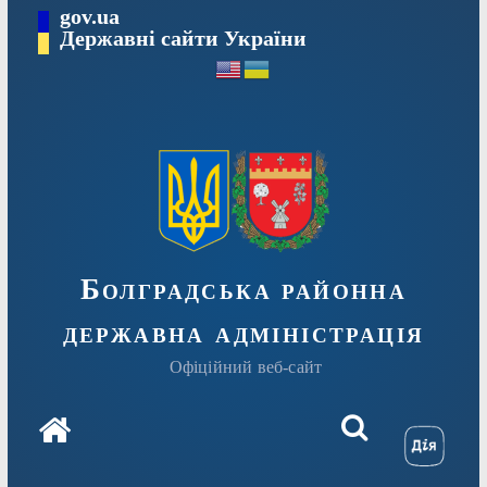
Перейти
gov.ua
Державні сайти України
до
вмісту
Болградська районна
державна адміністрація
Офіційний веб-сайт