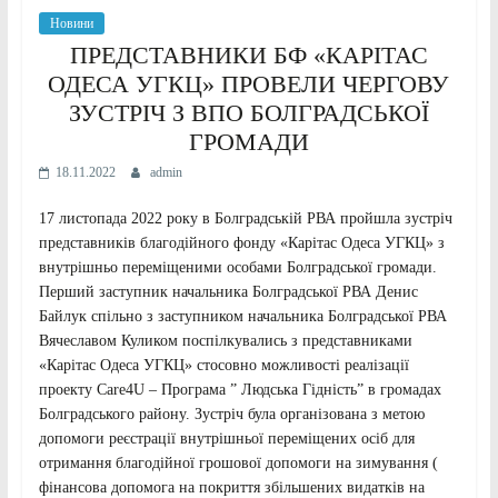
Новини
ПРЕДСТАВНИКИ БФ «КАРІТАС
ОДЕСА УГКЦ» ПРОВЕЛИ ЧЕРГОВУ
ЗУСТРІЧ З ВПО БОЛГРАДСЬКОЇ
ГРОМАДИ
18.11.2022
admin
17 листопада 2022 року в Болградській РВА пройшла зустріч
представників благодійного фонду «Карітас Одеса УГКЦ» з
внутрішньо переміщеними особами Болградської громади.
Перший заступник начальника Болградської РВА Денис
Байлук спільно з заступником начальника Болградської РВА
Вячеславом Куликом поспілкувались з представниками
«Карітас Одеса УГКЦ» стосовно можливості реалізації
проекту Care4U – Програма ” Людська Гідність” в громадах
Болградського району. Зустріч була організована з метою
допомоги реєстрації внутрішньої переміщених осіб для
отримання благодійної грошової допомоги на зимування (
фінансова допомога на покриття збільшених видатків на