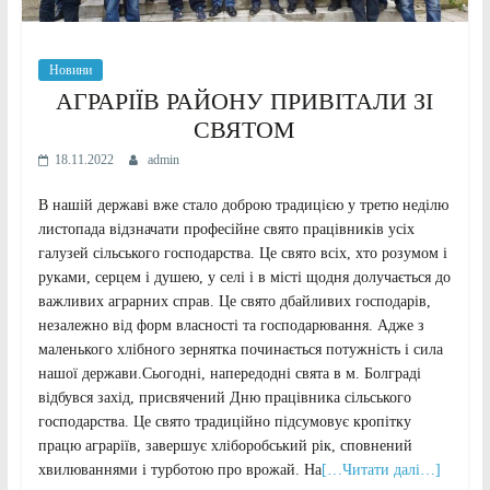
Новини
АГРАРІЇВ РАЙОНУ ПРИВІТАЛИ ЗІ
СВЯТОМ
18.11.2022
admin
В нашій державі вже стало доброю традицією у третю неділю
листопада відзначати професійне свято працівників усіх
галузей сільського господарства. Це свято всіх, хто розумом і
руками, серцем і душею, у селі і в місті щодня долучається до
важливих аграрних справ. Це свято дбайливих господарів,
незалежно від форм власності та господарювання. Адже з
маленького хлібного зернятка починається потужність і сила
нашої держави.Сьогодні, напередодні свята в м. Болграді
відбувся захід, присвячений Дню працівника сільського
господарства. Це свято традиційно підсумовує кропітку
працю аграріїв, завершує хліборобський рік, сповнений
хвилюваннями і турботою про врожай. На
[…Читати далі…]