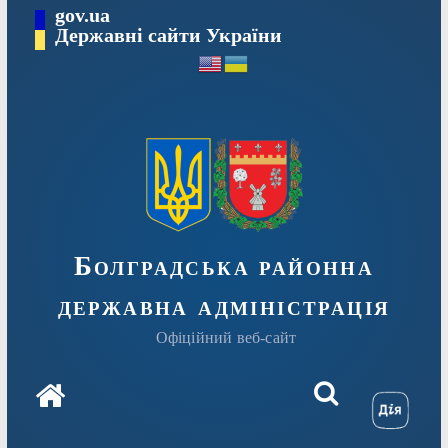
Перейти
gov.ua
Державні сайти України
до
вмісту
Болградська районна
державна адміністрація
Офіційний веб-сайт