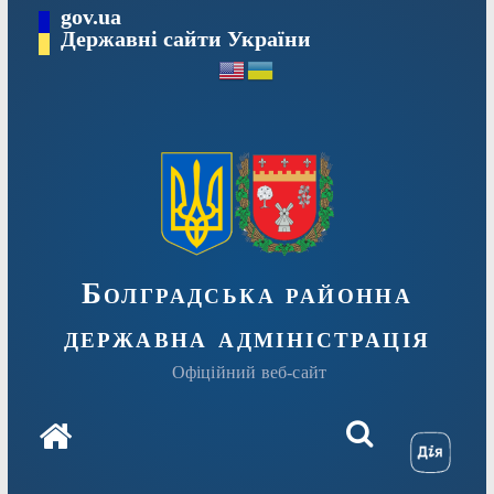
Перейти
gov.ua
Державні сайти України
до
вмісту
Болградська районна
державна адміністрація
Офіційний веб-сайт