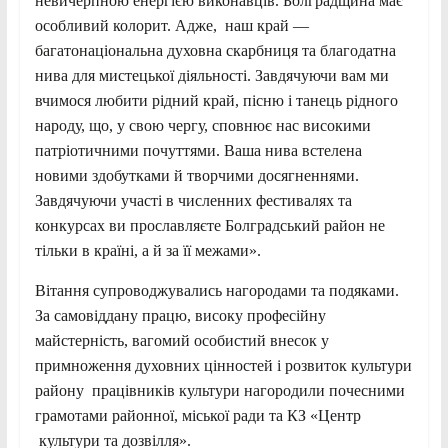
невичерпною енергією виконавців. Болградщина має
особливий колорит. Адже, наш край —
багатонаціональна духовна скарбниця та благодатна
нива для мистецької діяльності. Завдячуючи вам ми
вчимося любити рідний край, пісню і танець рідного
народу, що, у свою чергу, сповнює нас високими
патріотичними почуттями. Ваша нива встелена
новими здобутками й творчими досягненнями.
Завдячуючи участі в численних фестивалях та
конкурсах ви прославляєте Болградський район не
тільки в країні, а й за її межами».
Вітання супроводжувались нагородами та подяками.
За самовіддану працю, високу професійну
майстерність, вагомий особистий внесок у
примноження духовних цінностей і розвиток культури
району працівників культури нагородили почесними
грамотами районної, міської ради та КЗ «Центр
культури та дозвілля».