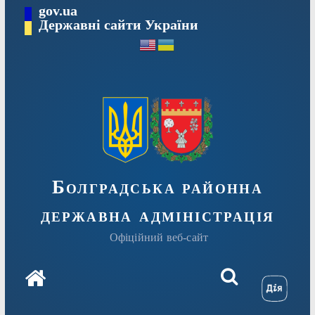
Перейти
gov.ua
Державні сайти України
до
вмісту
Болградська районна
державна адміністрація
Офіційний веб-сайт