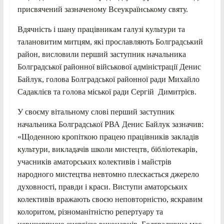
присвячений зазначеному Всеукраїнському святу.
Вдячність і шану працівникам галузі культури та
талановитим митцям, які прославляють Болградський
район, висловили перший заступник начальника
Болградської районної військової адміністрації Денис
Байлук, голова Болградської районної ради Михайло
Садаклієв та голова міської ради Сергій Димитрієв.
У своєму вітальному слові перший заступник
начальника Болградської РВА Денис Байлук зазначив:
«Щоденною кропіткою працею працівників закладів
культури, викладачів школи мистецтв, бібліотекарів,
учасників аматорських колективів і майстрів
народного мистецтва невтомно плескається джерело
духовності, правди і краси. Виступи аматорських
колективів вражають своєю неповторністю, яскравим
колоритом, різноманітністю репертуару та