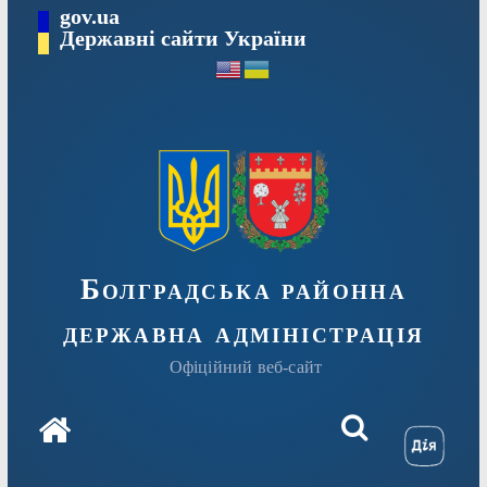
Перейти
gov.ua
Державні сайти України
до
вмісту
Болградська районна
державна адміністрація
Офіційний веб-сайт