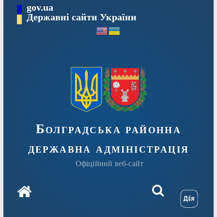
Перейти
gov.ua
Державні сайти України
до
вмісту
Болградська районна
державна адміністрація
Офіційний веб-сайт