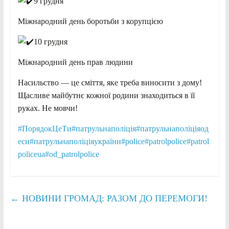
9 грудня
Міжнародний день боротьби з корупцією
10 грудня
Міжнародний день прав людини
Насильство — це сміття, яке треба виносити з дому!
Щасливе майбутнє кожної родини знаходиться в її
руках. Не мовчи!
#ПорядокЦеТи
#патрульнаполіція
#патрульнаполіціяод
еси
#патрульнаполіціяукраїни
#police
#patrolpolice
#patrol
policeua
#od_patrolpolice
←
НОВИНИ ГРОМАД: РАЗОМ ДО ПЕРЕМОГИ!