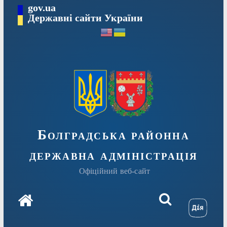
Перейти
gov.ua
Державні сайти України
до
вмісту
Болградська районна
державна адміністрація
Офіційний веб-сайт