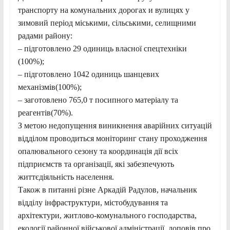
транспорту на комунальних дорогах и вулицях у
зимовий період міськими, сільськими, селищними
радами району:
– підготовлено 29 одиниць власної спецтехніки
(100%);
– підготовлено 1042 одиниць шанцевих
механізмів(100%);
– заготовлено 765,0 т посипного матеріалу та
реагентів(70%).
З метою недопущення виникнення аварійних ситуацій
відділом проводиться моніторинг стану проходження
опалювального сезону та координація дії всіх
підприємств та організації, які забезпечують
життєдіяльність населення.
Також в питанні різне Аркадій Радулов, начальник
відділу інфраструктури, містобудування та
архітектури, житлово-комунального господарства,
екології районної військової адміністрації, доповів про