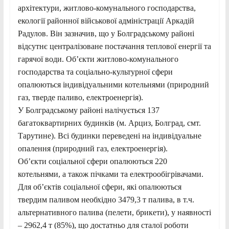
архітектури, житлово-комунального господарства,
екології районної військової адміністрації Аркадій
Радулов. Він зазначив, що у Болградському районі
відсутнє централізоване постачання теплової енергії та
гарячої води. Об’єкти житлово-комунального
господарства та соціально-культурної сфери
опалюються індивідуальними котельнями (природний
газ, тверде паливо, електроенергія).
У Болградському районі налічується 137
багатоквартирних будинків (м. Арциз, Болград, смт.
Тарутине). Всі будинки переведені на індивідуальне
опалення (природний газ, електроенергія).
Об’єкти соціальної сфери опалюються 220
котельнями, а також пічками та електрообігрівачами.
Для об’єктів соціальної сфери, які опалюються
твердим паливом необхідно 3479,3 т палива, в т.ч.
альтернативного палива (пелети, брикети), у наявності
– 2962,4 т (85%), що достатньо для сталої роботи