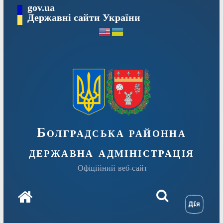
Перейти
gov.ua
Державні сайти України
до
вмісту
Болградська районна
державна адміністрація
Офіційний веб-сайт