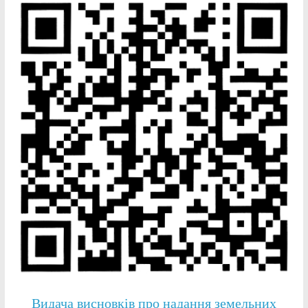
Видача висновків про надання земельних