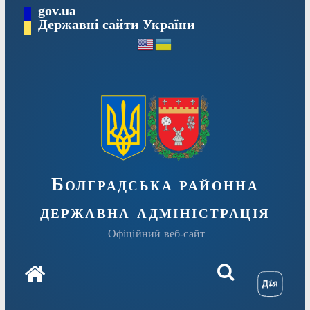
Перейти
gov.ua
Державні сайти України
до
вмісту
Болградська районна
державна адміністрація
Офіційний веб-сайт