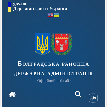
Перейти
gov.ua
Державні сайти України
до
вмісту
Болградська районна
державна адміністрація
Офіційний веб-сайт