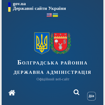
Перейти
gov.ua
Державні сайти України
до
вмісту
Болградська районна
державна адміністрація
Офіційний веб-сайт