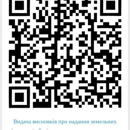
Видача висновків про надання земельних