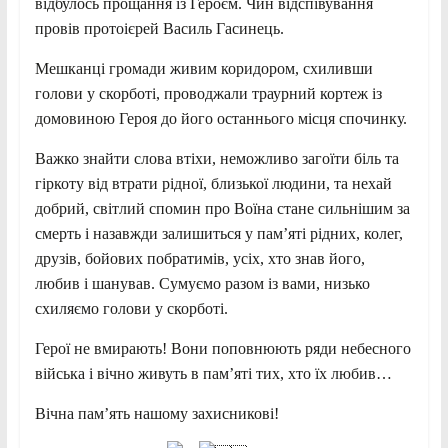
відбулось прощання із Героєм. Чин відспівування
провів протоієрей Василь Гасинець.
Мешканці громади живим коридором, схиливши
голови у скорботі, проводжали траурний кортеж із
домовиною Героя до його останнього місця спочинку.
Важко знайти слова втіхи, неможливо загоїти біль та
гіркоту від втрати рідної, близької людини, та нехай
добрий, світлий спомин про Воїна стане сильнішим за
смерть і назавжди залишиться у пам’яті рідних, колег,
друзів, бойових побратимів, усіх, хто знав його,
любив і шанував. Сумуємо разом із вами, низько
схиляємо голови у скорботі.
Герої не вмирають! Вони поповнюють ряди небесного
війська і вічно живуть в пам’яті тих, хто їх любив…
Вічна пам’ять нашому захисникові!