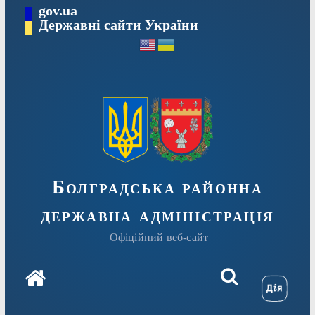
Перейти
gov.ua
Державні сайти України
до
вмісту
Болградська районна
державна адміністрація
Офіційний веб-сайт