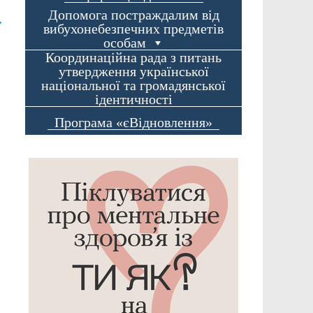
Допомога постраждалим від
→
вибухонебезпечних предметів
особам
Координаційна рада з питань
утвердження української
національної та громадянської
ідентичності
Програма «єВідновлення»