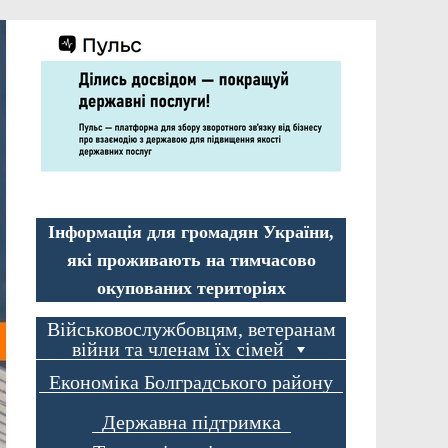
Інформація для громадян України,
які проживають на тимчасово
окупованих територіях
Військовослужбовцям, ветеранам
війни та членам їх сімей
Економіка Болградського району
Державна підтримка