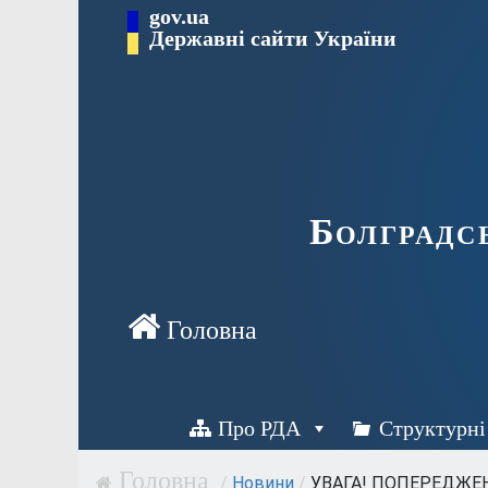
Перейти
gov.ua
Державні сайти України
до
вмісту
Болградс
Про РДА
Структурні
/
Новини
/
УВАГА! ПОПЕРЕДЖЕН