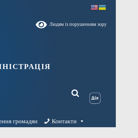
Людям із порушенням зору
ністрація
ення громадян
Контакти