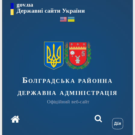
Перейти
gov.ua
Державні сайти України
до
вмісту
Болградська районна
державна адміністрація
Офіційний веб-сайт