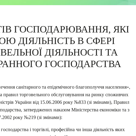
ТІВ ГОСПОДАРЮВАННЯ, ЯКІ
Ю ДІЯЛЬНІСТЬ В СФЕРІ
ІВЕЛЬНОЇ ДІЯЛЬНОСТІ ТА
РАННОГО ГОСПОДАРСТВА
печення санітарного та епідемічного благополуччя населення»,
та правил торговельного обслуговування на ринку споживчих
істрів України від 15.06.2006 року №833 (зі змінами), Правил
подарства, затверджених наказом Міністерства економіки та з
7.2002 року №219 (зі змінами):
осподарства і торгівлі, професійна чи інша діяльність яких