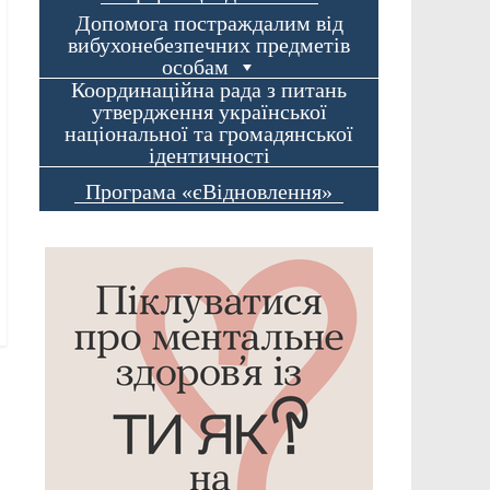
Допомога постраждалим від
вибухонебезпечних предметів
особам
Координаційна рада з питань
утвердження української
національної та громадянської
ідентичності
Програма «єВідновлення»