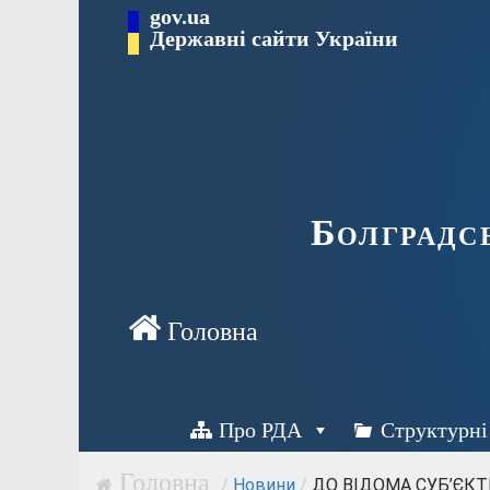
Перейти
gov.ua
Державні сайти України
до
вмісту
Болградс
Про РДА
Структурні
/
Новини
/
ДО ВІДОМА СУБ’ЄКТ