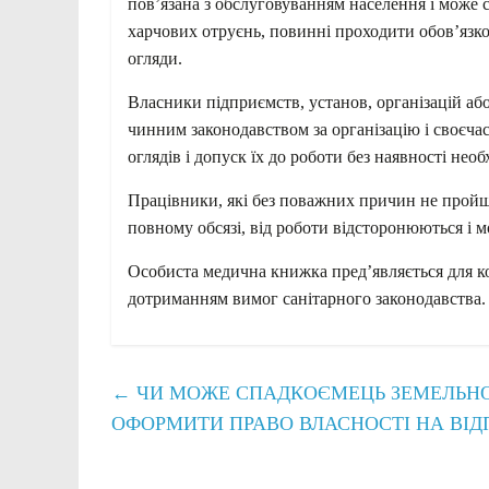
пов’язана з обслуговуванням населення і мож
харчових отруєнь, повинні проходити обов’язков
огляди.
Власники підприємств, установ, організацій або
чинним законодавством за організацію і своєч
оглядів і допуск їх до роботи без наявності нео
Працівники, які без поважних причин не пройш
повному обсязі, від роботи відсторонюються і м
Особиста медична книжка пред’являється для к
дотриманням вимог санітарного законодавства.
←
ЧИ МОЖЕ СПАДКОЄМЕЦЬ ЗЕМЕЛЬНОЇ
ОФОРМИТИ ПРАВО ВЛАСНОСТІ НА ВІД