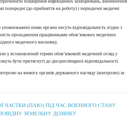
е спричинити поширення інфекційних захворювань, виникнення
і попередні (до прийняття на роботу) і періодичні медичні
 уповноважені ними органи несуть відповідальність згідно з
асність проходження працівниками обов’язкових медичних
бхідного медичного висновку.
ли у встановлений термін обов’язковий медичний огляд у
ожуть бути притягнуті до дисциплінарної відповідальності.
онтролю на вимогу органів державного нагляду (контролю) за
 ЧАСТКИ (ПАЮ) ПІД ЧАС ВОЕННОГО СТАНУ
ПОВІДНУ ЗЕМЕЛЬНУ ДІЛЯНКУ