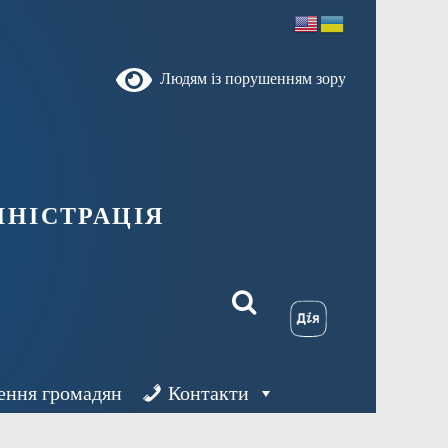
Людям із порушенням зору
ністрація
ення громадян
Контакти