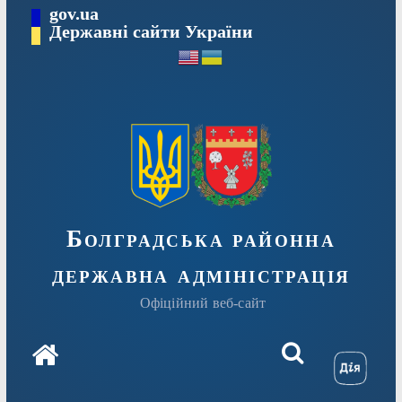
Перейти
gov.ua
Державні сайти України
до
вмісту
Болградська районна
державна адміністрація
Офіційний веб-сайт