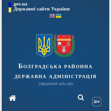
Перейти
gov.ua
Державні сайти України
до
вмісту
Болградська районна
державна адміністрація
Офіційний веб-сайт