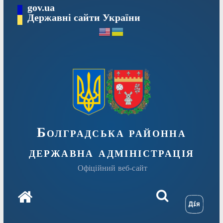
Перейти
gov.ua
Державні сайти України
до
вмісту
Болградська районна
державна адміністрація
Офіційний веб-сайт