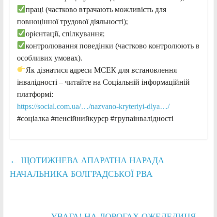
праці (частково втрачають можливість для
повноцінної трудової діяльності);
орієнтації, спілкування;
контролювання поведінки (частково контролюють в
особливих умовах).
Як дізнатися адреси МСЕК для встановлення
інвалідності – читайте на Соціальній інформаційній
платформі:
https://social.com.ua/…/nazvano-kryteriyi-dlya…/
#соціалка #пенсійнийкурєр #групаінвалідності
←
ЩОТИЖНЕВА АПАРАТНА НАРАДА
НАЧАЛЬНИКА БОЛГРАДСЬКОЇ РВА
УВАГА! НА ДОРОГАХ ОЖЕЛЕДИЦЯ
→