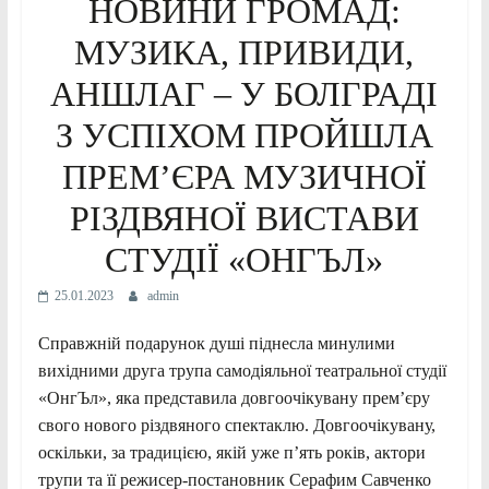
НОВИНИ ГРОМАД:
МУЗИКА, ПРИВИДИ,
АНШЛАГ – У БОЛГРАДІ
З УСПІХОМ ПРОЙШЛА
ПРЕМ’ЄРА МУЗИЧНОЇ
РІЗДВЯНОЇ ВИСТАВИ
СТУДІЇ «ОНГЪЛ»
25.01.2023
admin
Справжній подарунок душі піднесла минулими
вихідними друга трупа самодіяльної театральної студії
«ОнгЪл», яка представила довгоочікувану прем’єру
свого нового різдвяного спектаклю. Довгоочікувану,
оскільки, за традицією, якій уже п’ять років, актори
трупи та її режисер-постановник Серафим Савченко