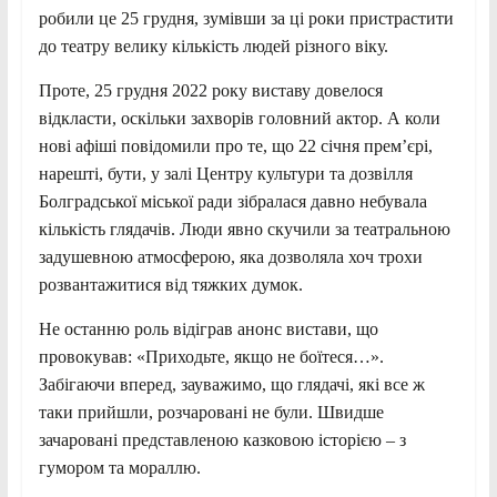
робили це 25 грудня, зумівши за ці роки пристрастити
до театру велику кількість людей різного віку.
Проте, 25 грудня 2022 року виставу довелося
відкласти, оскільки захворів головний актор. А коли
нові афіші повідомили про те, що 22 січня прем’єрі,
нарешті, бути, у залі Центру культури та дозвілля
Болградської міської ради зібралася давно небувала
кількість глядачів. Люди явно скучили за театральною
задушевною атмосферою, яка дозволяла хоч трохи
розвантажитися від тяжких думок.
Не останню роль відіграв анонс вистави, що
провокував: «Приходьте, якщо не боїтеся…».
Забігаючи вперед, зауважимо, що глядачі, які все ж
таки прийшли, розчаровані не були. Швидше
зачаровані представленою казковою історією – з
гумором та мораллю.