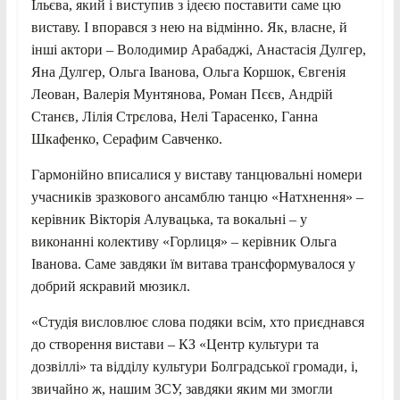
Ільєва, який і виступив з ідеєю поставити саме цю
виставу. І впорався з нею на відмінно. Як, власне, й
інші актори – Володимир Арабаджі, Анастасія Дулгер,
Яна Дулгер, Ольга Іванова, Ольга Коршок, Євгенія
Леован, Валерія Мунтянова, Роман Пєєв, Андрій
Станєв, Лілія Стрєлова, Нелі Тарасенко, Ганна
Шкафенко, Серафим Савченко.
Гармонійно вписалися у виставу танцювальні номери
учасників зразкового ансамблю танцю «Натхнення» –
керівник Вікторія Алувацька, та вокальні – у
виконанні колективу «Горлиця» – керівник Ольга
Іванова. Саме завдяки їм витава трансформувалося у
добрий яскравий мюзикл.
«Студія висловлює слова подяки всім, хто приєднався
до створення вистави – КЗ «Центр культури та
дозвіллі» та відділу культури Болградської громади, і,
звичайно ж, нашим ЗСУ, завдяки яким ми змогли