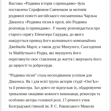
Вистава «Різдвяна історія з привидами» була
поставлена Серафимом Савченком за мотивів
різдвяної повісті англійського письменника Чарльза
Діккенса «Різдвяна пісня в прозі, або Різдвяна
розповідь із привидами». У ньому розповідається про
старого скрягу Ебенезера Скруджа, до якого
навідується привид його колишнього компаньйона
Джейкоба Марлі, а також духи Минулого, Сьогодення
та Майбутнього Різдва, які змушують його
переглянути своє ставлення до життя і звертають його
до щирості та добросердя.
“Різдвяна пісня” стала несподіваним успіхом для
Діккенса. Як і для всієї трупи акторів студії «ОнгЪл»
та її режисера. Зал довго не відпускав їх, обдаровуючи
тривалими оваціями кожного виконавця, режисера та
особливо актора головної ролі, 17-річного учня
Болградської гімназії ім. Р. С. Раковського Миколи