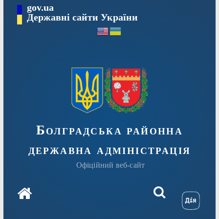
Перейти
gov.ua
Державні сайти України
до
вмісту
Болградська районна
державна адміністрація
Офіційний веб-сайт