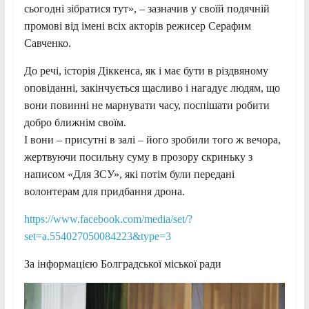
сьогодні зібратися тут», – зазначив у своїй подячній
промові від імені всіх акторів режисер Серафим
Савченко.
До речі, історія Діккенса, як і має бути в різдвяному
оповіданні, закінчується щасливо і нагадує людям, що
вони повинні не марнувати часу, поспішати робити
добро ближнім своїм.
І вони – присутні в залі – його зробили того ж вечора,
жертвуючи посильну суму в прозору скриньку з
написом «Для ЗСУ», які потім були передані
волонтерам для придбання дрона.
https://www.facebook.com/media/set/?
set=a.554027050084223&type=3
За інформацією Болградської міської ради