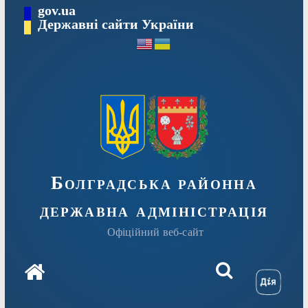
Перейти
gov.ua
Державні сайти України
до
вмісту
Болградська районна
державна адміністрація
Офіційний веб-сайт