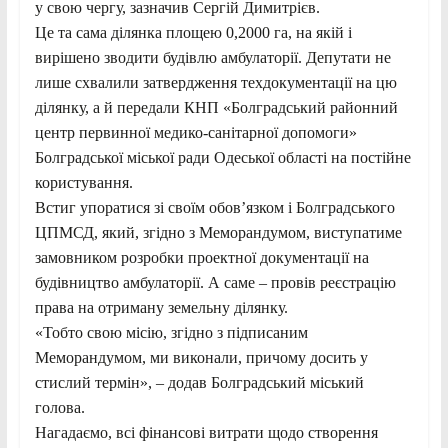
у свою чергу, зазначив Сергій Димитрієв.
Це та сама ділянка площею 0,2000 га, на якій і
вирішено зводити будівлю амбулаторії. Депутати не
лише схвалили затвердження техдокументації на цю
ділянку, а й передали КНП «Болградський районний
центр первинної медико-санітарної допомоги»
Болградської міської ради Одеської області на постійне
користування.
Встиг упоратися зі своїм обов’язком і Болградського
ЦПМСД, який, згідно з Меморандумом, виступатиме
замовником розробки проектної документації на
будівництво амбулаторії. А саме – провів реєстрацію
права на отриману земельну ділянку.
«Тобто свою місію, згідно з підписаним
Меморандумом, ми виконали, причому досить у
стислий термін», – додав Болградський міський
голова.
Нагадаємо, всі фінансові витрати щодо створення