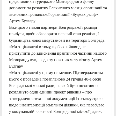
представники турецького Міжнародного фонду
допомоги та розвитку Блакитного місяця організації та
засновник громадської організації «Буджак рєліф»
Артем Булгару.
Вже цього тижня партнери Болградської громади
прибули, щоби обговорити перший етап реалізації
будівництва нової медустанови на території Болграда.
«Ми зацікавлені в тому, щоб якнайшвидше
приступити до здійснення практичної частини нашого
Меморандуму», – одразу пояснив мету візиту Артем
Булгару.
«Ми зацікавлені у цьому не менше. Підтвердженням
цього є проведена позапланово 24 грудня 48-а сесія
Болградської міської ради, на якій було позитивно
розглянуто один єдиний проект рішення – про
затвердження технічної документації із землеустрою
щодо інвентаризації земельної ділянки, яка перебуває
у комунальній власності Болградської міської ради», –