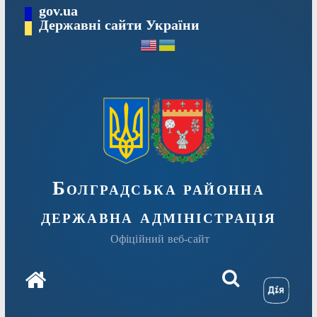
Перейти
gov.ua
Державні сайти України
до
вмісту
Болградська районна
державна адміністрація
Офіційний веб-сайт