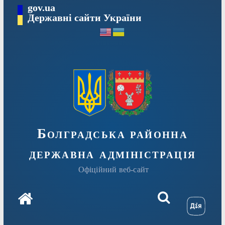
Перейти
gov.ua
Державні сайти України
до
вмісту
Болградська районна
державна адміністрація
Офіційний веб-сайт