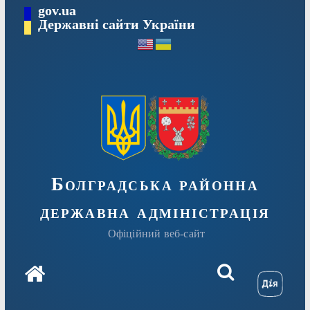
Перейти
gov.ua
Державні сайти України
до
вмісту
Болградська районна
державна адміністрація
Офіційний веб-сайт