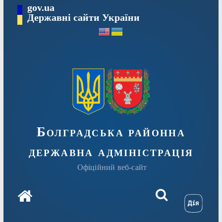
Перейти
gov.ua
Державні сайти України
до
вмісту
Болградська районна
державна адміністрація
Офіційний веб-сайт