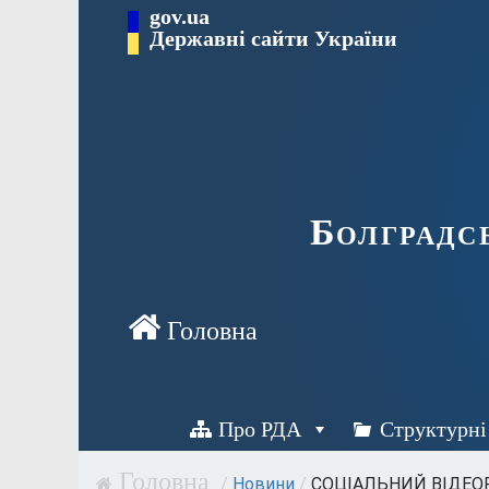
Перейти
gov.ua
Державні сайти України
до
вмісту
Болградс
Про РДА
Структурні
/
Новини
/
СОЦІАЛЬНИЙ ВІДЕО