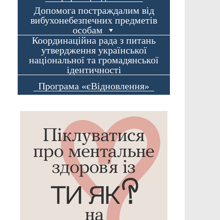
Допомога постраждалим від
вибухонебезпечних предметів
особам
Координаційна рада з питань
утвердження української
національної та громадянської
ідентичності
Програма «єВідновлення»