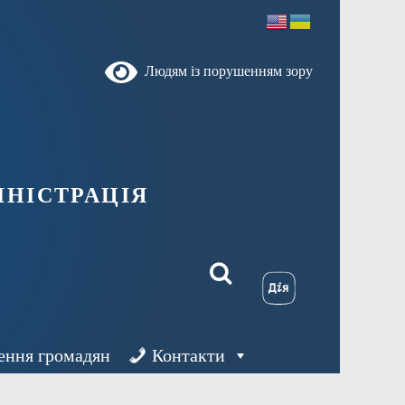
Людям із порушенням зору
ністрація
ення громадян
Контакти