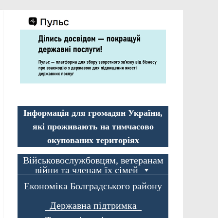
Інформація для громадян України,
які проживають на тимчасово
окупованих територіях
Військовослужбовцям, ветеранам
війни та членам їх сімей
Економіка Болградського району
Державна підтримка