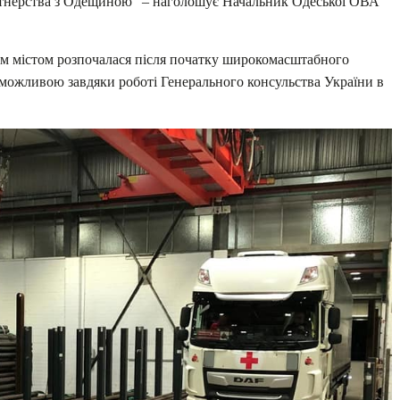
ртнерства з Одещиною” – наголошує Начальник Одеської ОВА
им містом розпочалася після початку широкомасштабного
а можливою завдяки роботі Генерального консульства України в