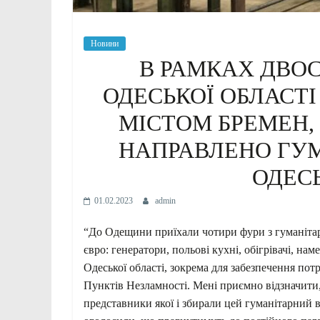
Новини
В РАМКАХ ДВОС
ОДЕСЬКОЇ ОБЛАСТІ
МІСТОМ БРЕМЕН
НАПРАВЛЕНО ГУ
ОДЕСЬ
01.02.2023
admin
“До Одещини приїхали чотири фури з гуманітар
євро: генератори, польові кухні, обігрівачі, на
Одеської області, зокрема для забезпечення пот
Пунктів Незламності. Мені приємно відзначити
представники якої і збирали цей гуманітарний 