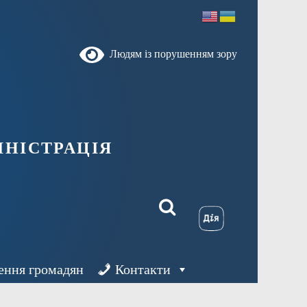
Людям із порушенням зору
ністрація
ення громадян
Контакти