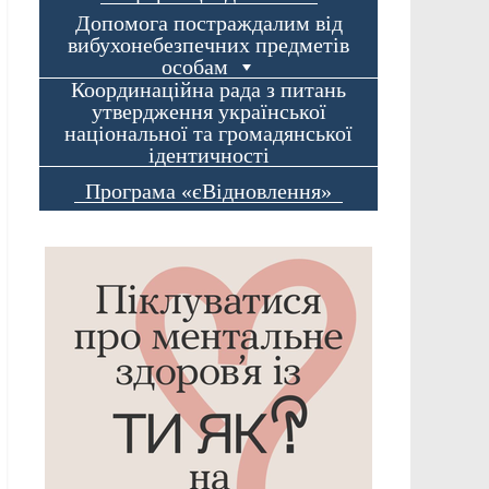
Допомога постраждалим від
вибухонебезпечних предметів
особам
Координаційна рада з питань
утвердження української
національної та громадянської
ідентичності
Програма «єВідновлення»