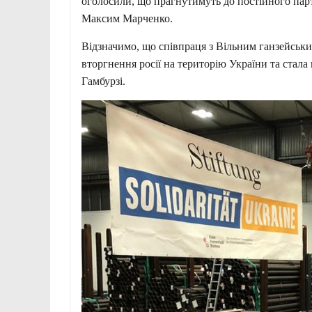
оголосили, що прагнутимуть до постійного па
Максим Марченко.
Відзначимо, що співпраця з Вільним ганзейськ
вторгнення росії на територію України та стал
Гамбурзі.