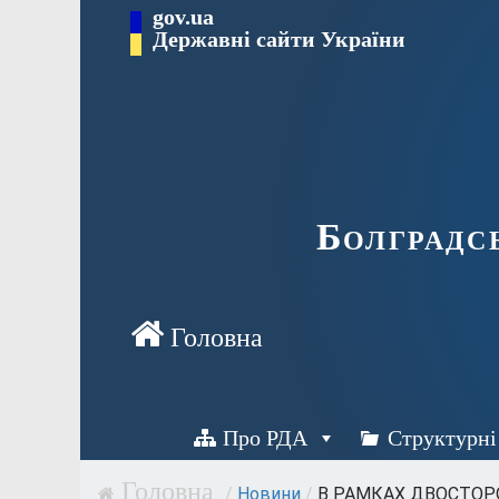
Перейти
gov.ua
Державні сайти України
до
вмісту
Болградс
Про РДА
Структурні
/
Новини
/
В РАМКАХ ДВОСТОРО