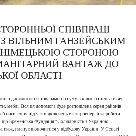
ТОРОННЬОЇ СПІВПРАЦІ
 З ВІЛЬНИМ ГАНЗЕЙСЬКИМ
, НІМЕЦЬКОЮ СТОРОНОЮ
МАНІТАРНИЙ ВАНТАЖ ДО
КОЇ ОБЛАСТІ
ною допомогою із товарами на суму в кілька сотень тисяч
мети, меблі. Вся ця допомога буде розподілена серед районів
реб населення під час відключень електроенергії та роботи
, що Бременська Фундація “Солідарність з Україною”,
вантаж, планує включитися у відбудову України. У Сенаті